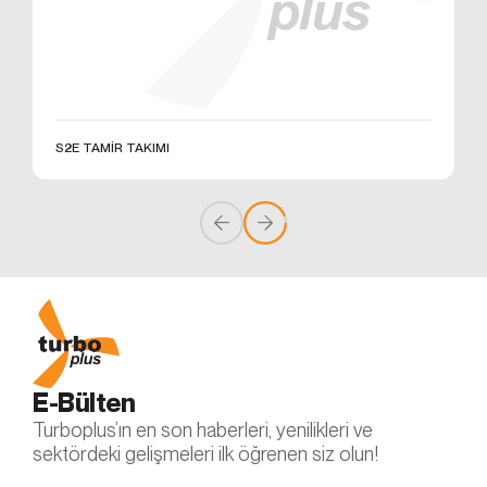
üzerinden sahte işlemlerin gerçekleştirilmesini
önlemek;
5651 sayılı Internet Ortamında Yapılan Yayınların
Düzenlenmesi ve Bu Yayınlar Yoluyla İşlenen
Suçlarla Mücadele Edilmesi Hakkında Kanun ve
Internet Ortamında Yapılan Yayınların
Düzenlenmesine Dair Usul ve Esaslar Hakkında
S2E TAMİR TAKIMI
Yönetmelik’ten kaynaklananlar başta olmak üzere,
kanuni ve sözleşmesel yükümlülüklerini yerine
getirmek.
3.İNTERNET SİTEMİZDE
KULLANILAN ÇEREZ TÜRLERİ
3.1.Oturum Çerezleri
Oturum çerezlerini ziyaretinizi süresince internet
sitesinin düzgün bir şekilde çalışmasının teminini
sağlamaktadır. Sitelerimizin ve sizin, ziyaretinizde
güvenliğini, sürekliliğini sağlamak gibi amaçlarla
E-Bülten
kullanılırlar. Oturum çerezleri geçici çerezlerdir, siz
Turboplus’ın en son haberleri, yenilikleri ve
tarayıcınızı kapatıp sitemize tekrar geldiğinizde silinir,
sektördeki gelişmeleri ilk öğrenen siz olun!
kalıcı değillerdir.
3.2.Kalıcı Çerezler