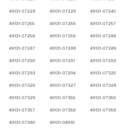
üzerinden sahte işlemlerin gerçekleştirilmesini
önlemek;
49131-07228
49131-07229
49131-07240
5651 sayılı Internet Ortamında Yapılan Yayınların
Düzenlenmesi ve Bu Yayınlar Yoluyla İşlenen
49131-07255
49131-07256
49131-07257
Suçlarla Mücadele Edilmesi Hakkında Kanun ve
Internet Ortamında Yapılan Yayınların
49131-07258
49131-07259
49131-07286
Düzenlenmesine Dair Usul ve Esaslar Hakkında
Yönetmelik’ten kaynaklananlar başta olmak üzere,
49131-07287
49131-07288
49131-07289
kanuni ve sözleşmesel yükümlülüklerini yerine
49131-07290
49131-07291
49131-07292
getirmek.
3.İNTERNET SİTEMİZDE
49131-07293
49131-07294
49131-07325
KULLANILAN ÇEREZ TÜRLERİ
3.1.Oturum Çerezleri
49131-07326
49131-07327
49131-07328
Oturum çerezlerini ziyaretinizi süresince internet
sitesinin düzgün bir şekilde çalışmasının teminini
49131-07329
49131-07355
49131-07356
sağlamaktadır. Sitelerimizin ve sizin, ziyaretinizde
güvenliğini, sürekliliğini sağlamak gibi amaçlarla
49131-07357
49131-07358
49131-07359
kullanılırlar. Oturum çerezleri geçici çerezlerdir, siz
tarayıcınızı kapatıp sitemize tekrar geldiğinizde silinir,
49131-07380
49131-08910
kalıcı değillerdir.
3.2.Kalıcı Çerezler