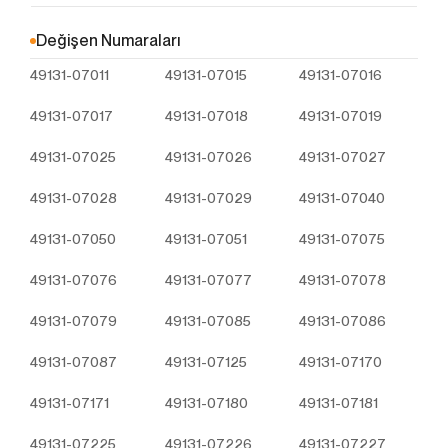
Çerezler, ziyaret ettiğiniz internet siteleri tarafından
tarayıcılar aracılığıyla cihazınıza veya ağ sunucusuna
Değişen Numaraları
depolanan küçük metin dosyalarıdır. Sitede tercih
49131-07011
49131-07015
49131-07016
ettiğiniz dil ve diğer ayarları içeren bu küçük metin
dosyaları, siteye bir sonraki ziyaretinizde
49131-07017
49131-07018
49131-07019
tercihlerinizin hatırlanmasına ve sitedeki deneyiminizi
iyileştirmek için hizmetlerimizde geliştirmeler
49131-07025
49131-07026
49131-07027
yapmamıza yardımcı olur. Böylece bir sonraki
ziyaretinizde daha iyi ve kişiselleştirilmiş bir kullanım
49131-07028
49131-07029
49131-07040
deneyimi yaşayabilirsiniz.
İnternet Sitemizde çerez kullanılmasının başlıca
49131-07050
49131-07051
49131-07075
amaçları aşağıda sıralanmaktadır:
İnternet sitesinin işlevselliğini ve performansını
49131-07076
49131-07077
49131-07078
arttırmak yoluyla sizlere sunulan hizmetleri
49131-07079
geliştirmek,
49131-07085
49131-07086
İnternet Sitesini iyileştirmek ve İnternet Sitesi
49131-07087
49131-07125
49131-07170
üzerinden yeni özellikler sunmak ve sunulan
özellikleri sizlerin tercihlerine göre kişiselleştirmek;
49131-07171
49131-07180
49131-07181
İnternet Sitesinin, sizin ve Kurum’un hukuki ve
ticari güvenliğinin teminini sağlamak, Site
49131-07225
49131-07226
49131-07227