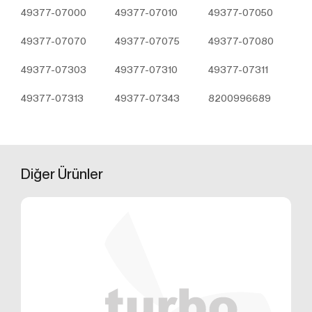
üzerinden sahte işlemlerin gerçekleştirilmesini
49377-07000
49377-07010
49377-07050
önlemek;
5651 sayılı Internet Ortamında Yapılan Yayınların
49377-07070
49377-07075
49377-07080
Düzenlenmesi ve Bu Yayınlar Yoluyla İşlenen
Suçlarla Mücadele Edilmesi Hakkında Kanun ve
49377-07303
49377-07310
49377-07311
Internet Ortamında Yapılan Yayınların
Düzenlenmesine Dair Usul ve Esaslar Hakkında
49377-07313
49377-07343
8200996689
Yönetmelik’ten kaynaklananlar başta olmak üzere,
kanuni ve sözleşmesel yükümlülüklerini yerine
getirmek.
3.İNTERNET SİTEMİZDE
KULLANILAN ÇEREZ TÜRLERİ
Diğer
Ürünler
3.1.Oturum Çerezleri
Oturum çerezlerini ziyaretinizi süresince internet
sitesinin düzgün bir şekilde çalışmasının teminini
sağlamaktadır. Sitelerimizin ve sizin, ziyaretinizde
güvenliğini, sürekliliğini sağlamak gibi amaçlarla
kullanılırlar. Oturum çerezleri geçici çerezlerdir, siz
tarayıcınızı kapatıp sitemize tekrar geldiğinizde silinir,
kalıcı değillerdir.
3.2.Kalıcı Çerezler