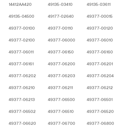
Çerezler, ziyaret ettiğiniz internet siteleri tarafından
14412AA420
49135-03410
49135-03611
tarayıcılar aracılığıyla cihazınıza veya ağ sunucusuna
49135-04500
49177-02640
49377-00015
depolanan küçük metin dosyalarıdır. Sitede tercih
ettiğiniz dil ve diğer ayarları içeren bu küçük metin
49377-00100
49377-00110
49377-00120
dosyaları, siteye bir sonraki ziyaretinizde
tercihlerinizin hatırlanmasına ve sitedeki deneyiminizi
49377-02100
49377-06000
49377-06010
iyileştirmek için hizmetlerimizde geliştirmeler
yapmamıza yardımcı olur. Böylece bir sonraki
49377-06011
49377-06150
49377-06160
ziyaretinizde daha iyi ve kişiselleştirilmiş bir kullanım
deneyimi yaşayabilirsiniz.
49377-06161
49377-06200
49377-06201
İnternet Sitemizde çerez kullanılmasının başlıca
amaçları aşağıda sıralanmaktadır:
49377-06202
49377-06203
49377-06204
İnternet sitesinin işlevselliğini ve performansını
arttırmak yoluyla sizlere sunulan hizmetleri
49377-06210
49377-06211
49377-06212
geliştirmek,
49377-06213
İnternet Sitesini iyileştirmek ve İnternet Sitesi
49377-06500
49377-06501
üzerinden yeni özellikler sunmak ve sunulan
49377-06502
49377-06510
49377-06520
özellikleri sizlerin tercihlerine göre kişiselleştirmek;
İnternet Sitesinin, sizin ve Kurum’un hukuki ve
49377-06620
49377-06700
49377-06800
ticari güvenliğinin teminini sağlamak, Site