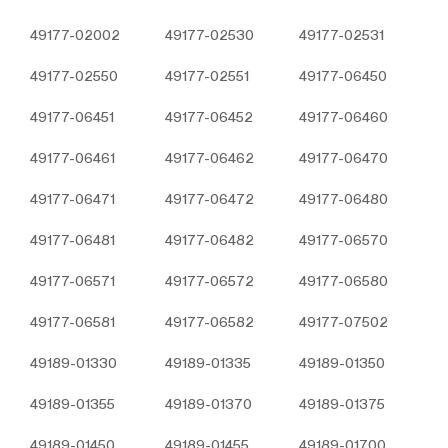
3.6. Hedefleme/Reklam Çerezleri
49177-02002
49177-02530
49177-02531
Ziyaretçilere sunulan reklamların etkinliğinin
ölçülmesi ve reklamların kaç kere görüntülendiğinin
49177-02550
49177-02551
49177-06450
hesaplanmasını sağlarlar. Bu tür çerezlerin amacı,
ziyaretçilerin ilgi alanlarına özelleştirilmiş reklamların
49177-06451
49177-06452
49177-06460
sunulmasıdır.
Aynı şekilde, ziyaretçilerin gezinmelerine özel olarak
49177-06461
49177-06462
49177-06470
ilgi alanlarının tespit edilmesini ve uygun içeriklerin
sunulmasını sağlarlar. Örneğin, ziyaretçiye gösterilen
49177-06471
49177-06472
49177-06480
reklamın kısa süre içinde tekrar gösterilmesini
engeller.
49177-06481
49177-06482
49177-06570
4.ÇEREZ TERCİHLERİ NASIL
YÖNETİLİR?
49177-06571
49177-06572
49177-06580
Çerezlerin kullanımına ilişkin tercihlerinizi değiştirmek
ya da çerezleri engellemek veya silmek için
49177-06581
49177-06582
49177-07502
tarayıcınızın ayarlarını değiştirmeniz yeterlidir.
49189-01330
49189-01335
49189-01350
Birçok tarayıcı çerezleri kontrol edebilmeniz için size
çerezleri kabul etme veya reddetme, yalnızca belirli
49189-01355
49189-01370
49189-01375
türdeki çerezleri kabul etme ya da bir internet sitesinin
cihazınıza çerez depolamayı talep ettiğinde tarayıcı
49189-01450
49189-01455
49189-01700