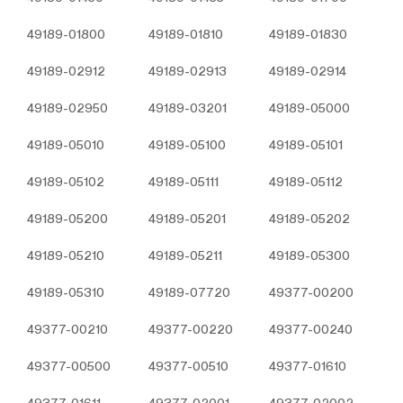
tarafından uyarılma seçeneği sunar.
Aynı zamanda, daha önce tarayıcınıza kaydedilmiş
49189-01800
49189-01810
49189-01830
çerezlerin silinmesi de mümkündür.
Çerezleri devre dışı bırakır veya reddederseniz, bazı
49189-02912
49189-02913
49189-02914
tercihleri manuel olarak ayarlamanız gerekebilir,
hesabınızı tanıyamayacağımız ve
49189-02950
49189-03201
49189-05000
ilişkilendiremeyeceğimiz için internet sitesindeki bazı
özellikler ve hizmetler düzgün çalışmayabilir.
49189-05010
49189-05100
49189-05101
Tarayıcınızın ayarlarını aşağıdaki tablodan ilgili link’e
49189-05102
49189-05111
49189-05112
tıklayarak değiştirebilirsiniz.
5.İNTERNET SİTESİ GİZLİLİK
49189-05200
49189-05201
49189-05202
POLİTİKASI’NIN YÜRÜRLÜĞÜ
İnternet Sitesi Gizlilik Politikası 2/12/24 tarihlidir.
49189-05210
49189-05211
49189-05300
Politika’nın tümünün veya belirli maddelerinin
yenilenmesi durumunda Politika’nın yürürlük tarihi
49189-05310
49189-07720
49377-00200
güncellenecektir. Gizlilik Politikası Kurum’un internet
sitesinde (www.turbo-plus.com) yayımlanır ve kişisel
49377-00210
49377-00220
49377-00240
veri sahiplerinin talebi üzerine ilgili kişilerin erişimine
sunulur.
49377-00500
49377-00510
49377-01610
Turbo Plus
Adres: Ferhatpaşa Mahallesi Üsküdar
Caddesi 5. Sokak No:98/A
Telefon: +90 216 471 55 63
49377-01611
49377-02001
49377-02002