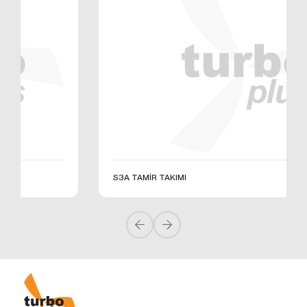
üzerinden sahte işlemlerin gerçekleştirilmesini
önlemek;
5651 sayılı Internet Ortamında Yapılan Yayınların
Düzenlenmesi ve Bu Yayınlar Yoluyla İşlenen
Suçlarla Mücadele Edilmesi Hakkında Kanun ve
Internet Ortamında Yapılan Yayınların
Düzenlenmesine Dair Usul ve Esaslar Hakkında
Yönetmelik’ten kaynaklananlar başta olmak üzere,
kanuni ve sözleşmesel yükümlülüklerini yerine
getirmek.
3.İNTERNET SİTEMİZDE
KULLANILAN ÇEREZ TÜRLERİ
S3A TAMİR TAKIMI
3.1.Oturum Çerezleri
Oturum çerezlerini ziyaretinizi süresince internet
sitesinin düzgün bir şekilde çalışmasının teminini
sağlamaktadır. Sitelerimizin ve sizin, ziyaretinizde
güvenliğini, sürekliliğini sağlamak gibi amaçlarla
kullanılırlar. Oturum çerezleri geçici çerezlerdir, siz
tarayıcınızı kapatıp sitemize tekrar geldiğinizde silinir,
kalıcı değillerdir.
3.2.Kalıcı Çerezler