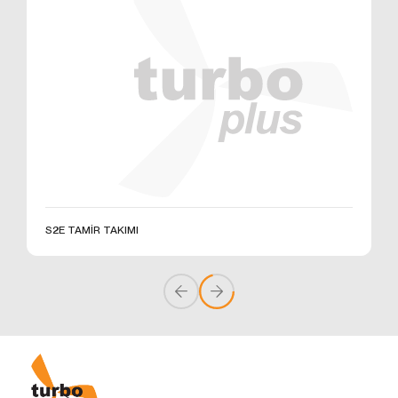
üzerinden sahte işlemlerin gerçekleştirilmesini
önlemek;
5651 sayılı Internet Ortamında Yapılan Yayınların
Düzenlenmesi ve Bu Yayınlar Yoluyla İşlenen
Suçlarla Mücadele Edilmesi Hakkında Kanun ve
Internet Ortamında Yapılan Yayınların
Düzenlenmesine Dair Usul ve Esaslar Hakkında
Yönetmelik’ten kaynaklananlar başta olmak üzere,
kanuni ve sözleşmesel yükümlülüklerini yerine
getirmek.
3.İNTERNET SİTEMİZDE
KULLANILAN ÇEREZ TÜRLERİ
S2E TAMİR TAKIMI
3.1.Oturum Çerezleri
Oturum çerezlerini ziyaretinizi süresince internet
sitesinin düzgün bir şekilde çalışmasının teminini
sağlamaktadır. Sitelerimizin ve sizin, ziyaretinizde
güvenliğini, sürekliliğini sağlamak gibi amaçlarla
kullanılırlar. Oturum çerezleri geçici çerezlerdir, siz
tarayıcınızı kapatıp sitemize tekrar geldiğinizde silinir,
kalıcı değillerdir.
3.2.Kalıcı Çerezler